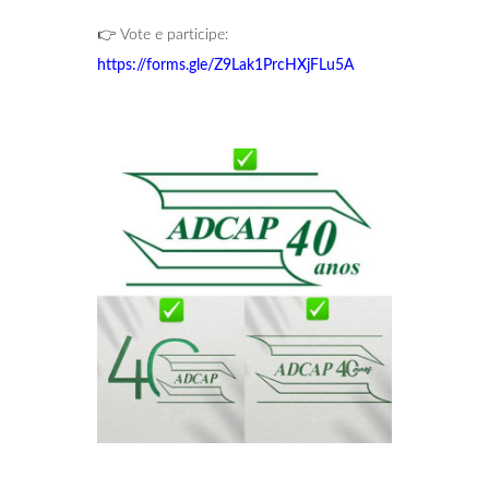
👉 Vote e participe:
https://forms.gle/Z9Lak1PrcHXjFLu5A