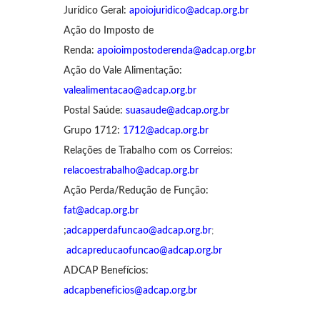
Jurídico Geral:
apoiojuridico@adcap.org.br
Ação do Imposto de
Renda:
apoioimpostoderenda@adcap.org.br
Ação do Vale Alimentação:
valealimentacao@adcap.org.br
Postal Saúde:
suasaude@adcap.org.br
Grupo 1712:
1712@adcap.org.br
Relações de Trabalho com os Correios:
relacoestrabalho@adcap.org.br
Ação Perda/Redução de Função:
fat@adcap.org.br
;
adcapperdafuncao@adcap.org.br
;
adcapreducaofuncao@adcap.org.br
ADCAP Benefícios:
adcapbeneficios@adcap.org.br