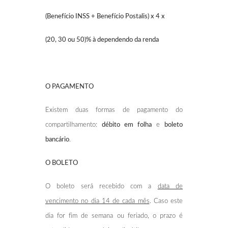
(Benefício INSS + Benefício Postalis) x 4 x
(20, 30 ou 50)% à dependendo da renda
O PAGAMENTO
Existem duas formas de pagamento do
compartilhamento:
débito em folha
e
boleto
bancário
.
O BOLETO
O boleto será recebido com a
data de
vencimento no dia 14 de cada mês
. Caso este
dia for fim de semana ou feriado, o prazo é