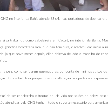
ONG no interior da Bahia atende 63 crianças portadoras de doença rara
a Silva trabalhou como cabeleireira em Caculé, no interior da Bahia. 
a genética hereditária rara, que não tem cura, e resolveu dar início a 
da, já que nove meses depois, Aline deixava de lado o trabalho de cab
iros.
 na pele, como se fossem queimaduras, por conta de mínimos atritos ou t
s Borboletas”. Isso porque devido à alteração nas proteínas responsáveis
xei de ser cabeleireira e troquei aquela vida nos salões de beleza pe
e são atendidas pela ONG tenham todo o suporte necessário para amenizar