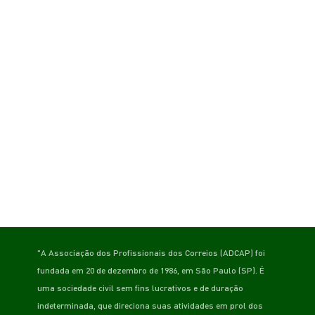
"A Associação dos Profissionais dos Correios (ADCAP) foi
fundada em 20 de dezembro de 1986, em São Paulo (SP). É
uma sociedade civil sem fins lucrativos e de duração
indeterminada, que direciona suas atividades em prol dos