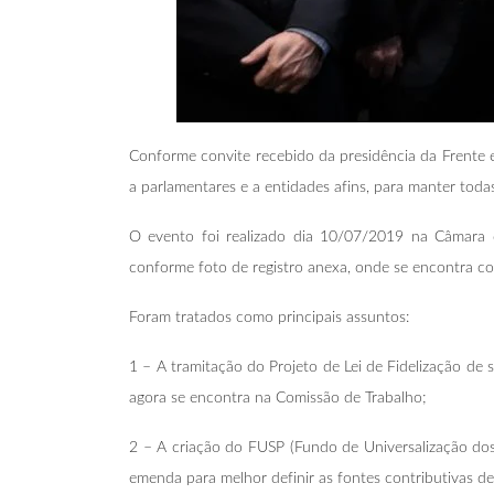
Conforme convite recebido da presidência da Frente
a parlamentares e a entidades afins, para manter toda
O evento foi realizado dia 10/07/2019 na Câmara d
conforme foto de registro anexa, onde se encontra con
Foram tratados como principais assuntos:
1 – A tramitação do Projeto de Lei de Fidelização de
agora se encontra na Comissão de Trabalho;
2 – A criação do FUSP (Fundo de Universalização dos 
emenda para melhor definir as fontes contributivas d