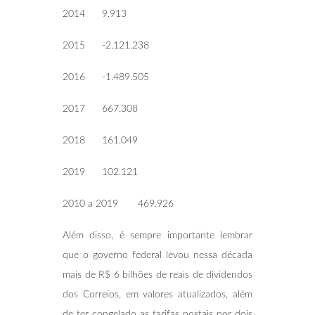
2014 9.913
2015 -2.121.238
2016 -1.489.505
2017 667.308
2018 161.049
2019 102.121
2010 a 2019 469.926
Além disso, é sempre importante lembrar
que o governo federal levou nessa década
mais de R$ 6 bilhões de reais de dividendos
dos Correios, em valores atualizados, além
de ter congelado as tarifas postais por dois