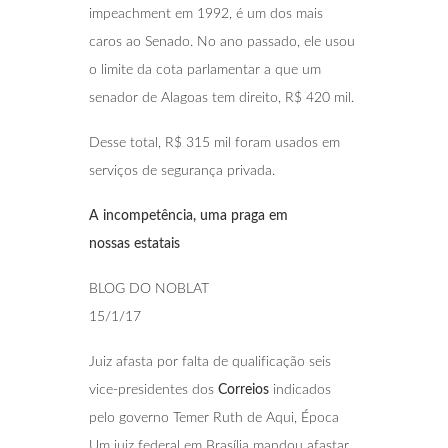
impeachment em 1992, é um dos mais
caros ao Senado. No ano passado, ele usou
o limite da cota parlamentar a que um
senador de Alagoas tem direito, R$ 420 mil.
Desse total, R$ 315 mil foram usados em
serviços de segurança privada.
A incompetência, uma praga em
nossas
estatais
BLOG DO NOBLAT
15/1/17
Juiz afasta por falta de qualificação seis
vice-presidentes dos
Correios
indicados
pelo governo Temer Ruth de Aqui, Época
Um juiz federal em Brasília mandou afastar