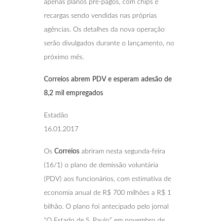
apenas planos pré-pagos, com chips e
recargas sendo vendidas nas próprias
agências. Os detalhes da nova operação
serão divulgados durante o lançamento, no
próximo mês.
Correios abrem PDV e esperam adesão de
8,2
mil empregados
Estadão
16.01.2017
Os
Correios
abriram nesta segunda-feira
(16/1) o plano de demissão voluntária
(PDV) aos funcionários, com estimativa de
economia anual de R$ 700 milhões a R$ 1
bilhão. O plano foi antecipado pelo jornal
“O Estado de S. Paulo” em novembro de