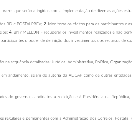
o prazos que serão atingidos com a implementação de diversas ações estra
fundos BD e POSTALPREV;
2.
Monitorar os efeitos para os participantes e a
eios;
4.
BNY MELLON – recuperar os investimentos realizados e não per
 participantes o poder de definição dos investimentos dos recursos de s
o na sequência detalhadas: Jurídica, Administrativa, Política, Organizaç
es em andamento, sejam de autoria da ADCAP como de outras entidades, 
idades do governo, candidatos a reeleição e à Presidência da República,
ões regulares e permanentes com a Administração dos Correios, Postalis, 