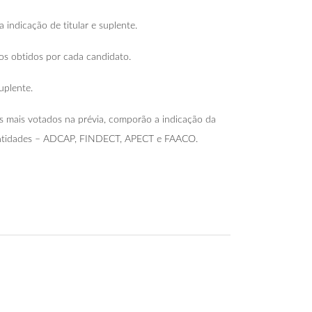
 indicação de titular e suplente.
s obtidos por cada candidato.
uplente.
ês mais votados na prévia, comporão a indicação da
s entidades – ADCAP, FINDECT, APECT e FAACO.