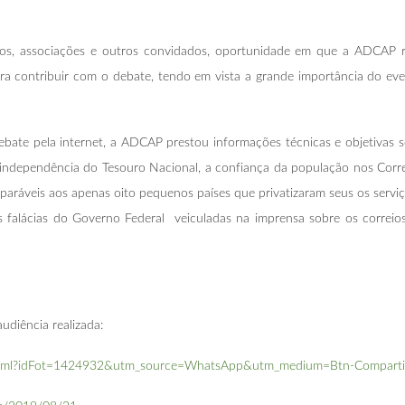
tos, associações e outros convidados, oportunidade em que a ADCAP re
para contribuir com o debate, tendo em vista a grande importância do e
ebate pela internet, a ADCAP prestou informações técnicas e objetivas s
a independência do Tesouro Nacional, a confiança da população nos Corre
ráveis aos apenas oito pequenos países que privatizaram seus os serviço
is falácias do Governo Federal veiculadas na imprensa sobre os correio
udiência realizada:
ex.html?idFot=1424932&utm_source=WhatsApp&utm_medium=Btn-Comparti