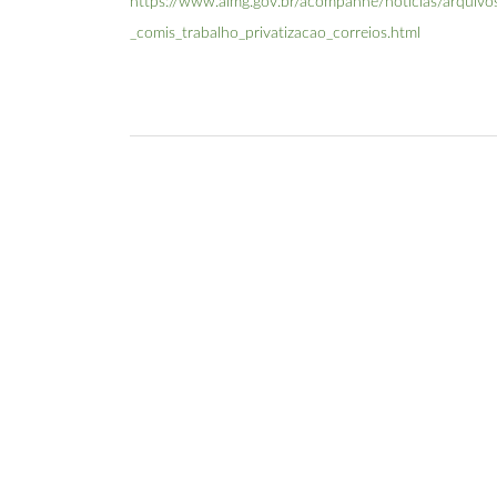
https://www.almg.gov.br/acompanhe/noticias/arquiv
_comis_trabalho_privatizacao_correios.html