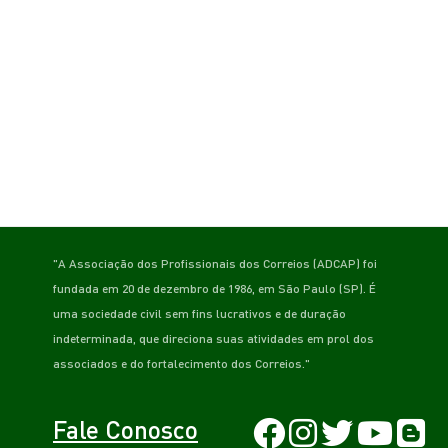
"A Associação dos Profissionais dos Correios (ADCAP) foi
fundada em 20 de dezembro de 1986, em São Paulo (SP). É
uma sociedade civil sem fins lucrativos e de duração
indeterminada, que direciona suas atividades em prol dos
associados e do fortalecimento dos Correios."
Fale Conosco