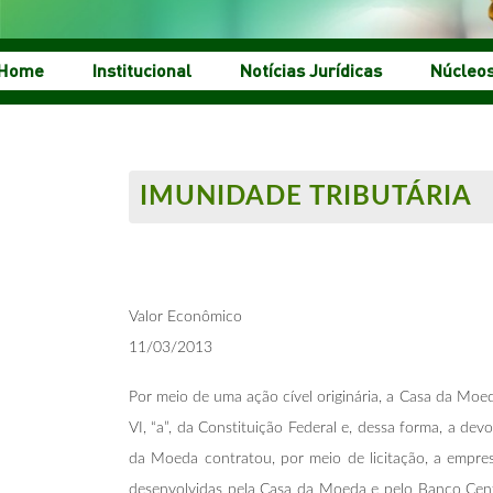
Home
Institucional
Notícias Jurídicas
Núcleo
IMUNIDADE TRIBUTÁRIA
Valor Econômico
11/03/2013
Por meio de uma ação cível originária, a Casa da Moed
VI, “a”, da Constituição Federal e, dessa forma, a d
da Moeda contratou, por meio de licitação, a empres
desenvolvidas pela Casa da Moeda e pelo Banco Cent