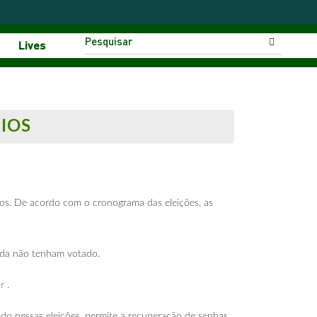
Lives
IOS
os. De acordo com o cronograma das eleições, as
nda não tenham votado.
br
.
do nessas eleições, permite a recuperação de senhas,