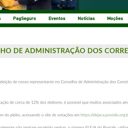
s
PagSeguro
Eventos
Notícias
Moções
LHO DE ADMINISTRAÇÃO DOS CORRE
eleição de nosso representante no Conselho de Administração dos Correi
ção de cerca de 12% dos eleitores, é possível que muitos associados ai
em do pleito, acessando o site de votações em
https://elejaca.postalis.org.
almente não tenham recebido senhas, o sistema ELEJA do Postalis, utiliza