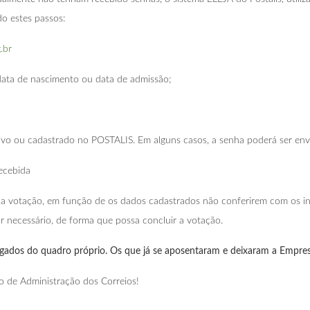
ndo estes passos:
g.br
data de nascimento ou data de admissão;
tivo ou cadastrado no POSTALIS. Em alguns casos, a senha poderá ser e
recebida
r a votação, em função de os dados cadastrados não conferirem com os i
r necessário, de forma que possa concluir a votação.
gados do quadro próprio. Os que já se aposentaram e deixaram a Empre
o de Administração dos Correios!