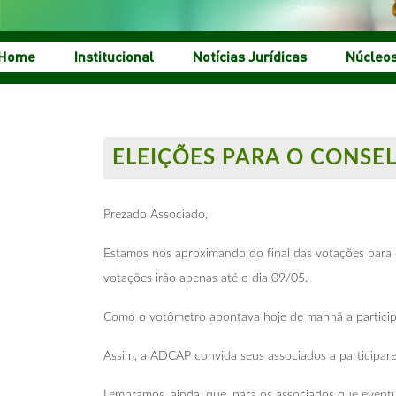
Home
Institucional
Notícias Jurídicas
Núcleo
ELEIÇÕES PARA O CONSE
Prezado Associado,
Estamos nos aproximando do final das votações para 
votações irão apenas até o dia 09/05.
Como o votômetro apontava hoje de manhã a participa
Assim, a ADCAP convida seus associados a participar
Lembramos, ainda, que, para os associados que eventu