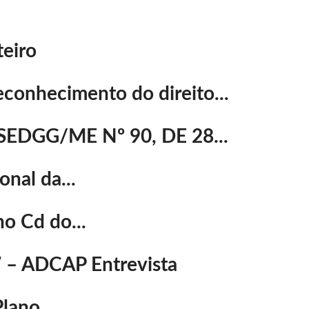
teiro
conhecimento do direito...
SEDGG/ME Nº 90, DE 28...
nal da...
o Cd do...
– ADCAP Entrevista
lano...