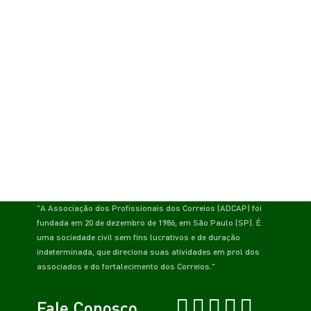
"A Associação dos Profissionais dos Correios (ADCAP) foi
fundada em 20 de dezembro de 1986, em São Paulo (SP). É
uma sociedade civil sem fins lucrativos e de duração
indeterminada, que direciona suas atividades em prol dos
associados e do fortalecimento dos Correios."
Fale Conosco