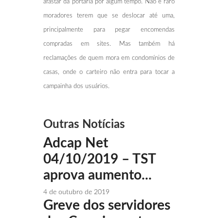
afastar da portaria por algum tempo. Não é raro
moradores terem que se deslocar até uma,
principalmente para pegar encomendas
compradas em sites. Mas também há
reclamações de quem mora em condomínios de
casas, onde o carteiro não entra para tocar a
campainha dos usuários.
Outras Notícias
Adcap Net
04/10/2019 – TST
aprova aumento...
4 de outubro de 2019
Greve dos servidores