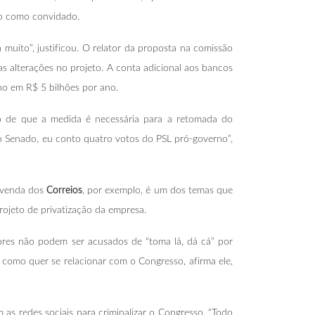
tro como convidado.
uito”, justificou. O relator da proposta na comissão
s alterações no projeto. A conta adicional aos bancos
no em R$ 5 bilhões por ano.
so de que a medida é necessária para a retomada do
o Senado, eu conto quatro votos do PSL pró-governo”,
a venda dos
Correios
, por exemplo, é um dos temas que
rojeto de privatização da empresa.
ores não podem ser acusados de “toma lá, dá cá” por
como quer se relacionar com o Congresso, afirma ele,
as redes sociais para criminalizar o Congresso. “Todo