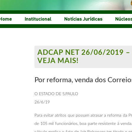
Home
Institucional
Notícias Jurídicas
Núcleo
ADCAP NET 26/06/2019 –
VEJA MAIS!
Por reforma, venda dos Correio
O ESTADO DE S.PAULO
26/6/19
Para evitar atritos que possam atrasar a reforma da P
de 105 mil funcionários, boa parte resistente à vend
cálculo explica o fato de Jair Bolsonaro ter tirado o p