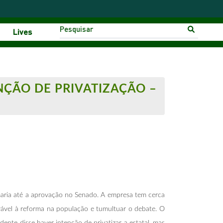
Lives
NÇÃO DE PRIVATIZAÇÃO –
ria até a aprovação no Senado. A empresa tem cerca
orável à reforma na população e tumultuar o debate. O
idente disse haver intenção de privatizar a estatal, mas