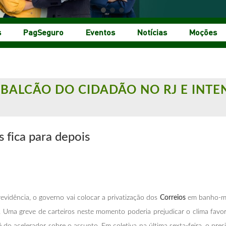
s
PagSeguro
Eventos
Notícias
Moções
 BALCÃO DO CIDADÃO NO RJ E INTE
s fica para
depois
revidência, o governo vai colocar a privatização dos
Correios
em banho-ma
a. Uma greve de carteiros neste momento poderia prejudicar o clima fav
é do acelerador sobre o assunto. Em coletiva na última sexta-feira, o pres