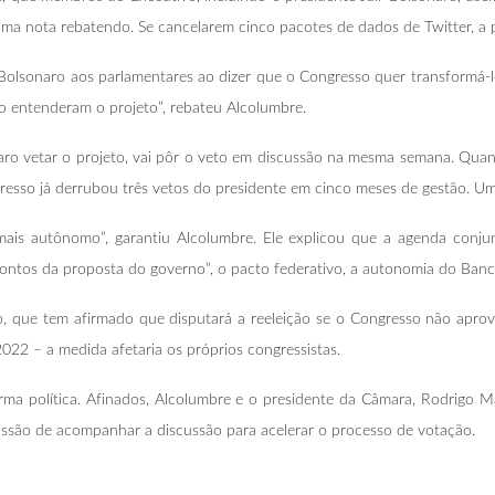
 nota rebatendo. Se cancelarem cinco pacotes de dados de Twitter, a pol
 Bolsonaro aos parlamentares ao dizer que o Congresso quer transformá-l
ão entenderam o projeto”, rebateu Alcolumbre.
aro vetar o projeto, vai pôr o veto em discussão na mesma semana. Qua
esso já derrubou três vetos do presidente em cinco meses de gestão. Um
ais autônomo”, garantiu Alcolumbre. Ele explicou que a agenda conjunta
 pontos da proposta do governo”, o pacto federativo, a autonomia do Banco
, que tem afirmado que disputará a reeleição se o Congresso não aprova
022 – a medida afetaria os próprios congressistas.
orma política. Afinados, Alcolumbre e o presidente da Câmara, Rodrigo 
missão de acompanhar a discussão para acelerar o processo de votação.