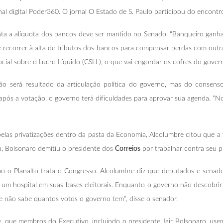
nal digital Poder360. O jornal O Estado de S. Paulo participou do encon
a a alíquota dos bancos deve ser mantido no Senado. “Banqueiro ganha m
 recorrer à alta de tributos dos bancos para compensar perdas com outra
ial sobre o Lucro Líquido (CSLL), o que vai engordar os cofres do gover
o será resultado da articulação política do governo, mas do consen
após a votação, o governo terá dificuldades para aprovar sua agenda. “N
pelas privatizações dentro da pasta da Economia, Alcolumbre citou que 
a, Bolsonaro demitiu o presidente dos
Correios
por trabalhar contra seu p
o o Planalto trata o Congresso. Alcolumbre diz que deputados e senad
um hospital em suas bases eleitorais. Enquanto o governo não descobrir 
te não sabe quantos votos o governo tem”, disse o senador.
que membros do Executivo, incluindo o presidente Jair Bolsonaro, usem 