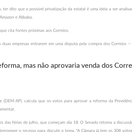
o, ter dito que a possível privatização da estatal é uma ideia a ser anal
 Amazon e Alibaba.
que cita fontes próximas aos Correios.
: as duas empresas entrarem em uma disputa pela compra dos Correios
reforma, mas
não aprovaria venda dos Corre
e (DEM-AP), calcula que os votos para aprovar a reforma da Previdên
amentar.
ntes das férias de julho, que começam dia 18. O Senado retoma a discuss
nterromper o recesso para discutir o tema. “A Câmara já tem os 308 vot