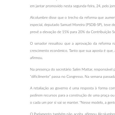
em jantar promovido nesta segunda-feira, 24, pelo jor
Alcolumbre disse que o trecho da reforma que aument
especial, deputado Samuel Moreira (PSDB-SP), teve de
prevê a elevação de 15% para 20% da Contribuição Soc
O senador ressaltou que a aprovação da reforma nã
crescimento econômico. Tanto que sua aposta é que, 
afirmou.
Na presença do secretário Salim Mattar, responsável 
“dificilmente” passa no Congresso. Na semana passad
A retaliação ao governo é uma resposta à forma com
pedirem recursos para a construção de uma praça ou 
o cada um por si vai se manter. “Nesse modelo, a gen
O Parlamento também não aceita, afirmou Alcolumbre, 