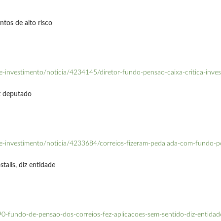
ntos de alto risco
-investimento/noticia/4234145/diretor-fundo-pensao-caixa-critica-inves
z deputado
e-investimento/noticia/4233684/correios-fizeram-pedalada-com-fundo-
talis, diz entidade
-fundo-de-pensao-dos-correios-fez-aplicacoes-sem-sentido-diz-entidad