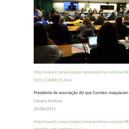
http://www2.camara.leg.br/camaranoticias/not
DOS-CORREIOS.html
Presidente de associação diz que Correios maquiaram
Câmara Notícias
20/08/2015
http://www2.camara.leg.br/camaranoticias/not