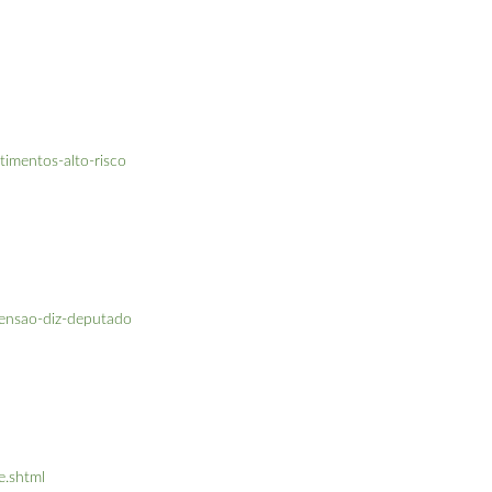
timentos-alto-risco
pensao-diz-deputado
e.shtml