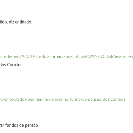
ido, diz entidade
ndo-de-pens%C3%A3o-dos-correios-fez-aplica%C3%A7%C3%B5es-sem-sen
os Correios
015-08/empregados-pediram-mudancas-no-fundo-de-pensao-dos-correios
igar fundos de pensão