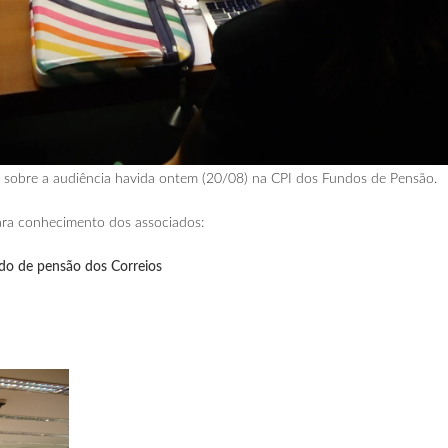
 sobre a audiência havida ontem (20/08) na CPI dos Fundos de Pensão.
para conhecimento dos associados:
ndo de pensão dos Correios