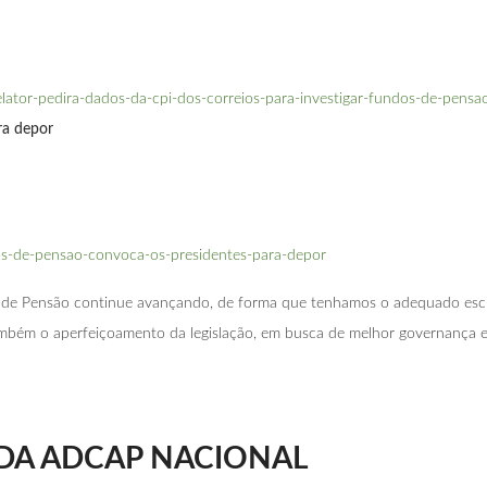
elator-pedira-dados-da-cpi-dos-correios-para-investigar-fundos-de-pensa
ra depor
ndos-de-pensao-convoca-os-presidentes-para-depor
de Pensão continue avançando, de forma que tenhamos o adequado escl
mbém o aperfeiçoamento da legislação, em busca de melhor governança e m
 DA ADCAP NACIONAL