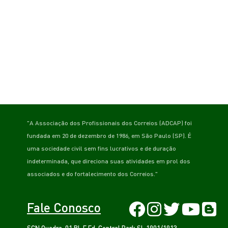
"A Associação dos Profissionais dos Correios (ADCAP) foi
fundada em 20 de dezembro de 1986, em São Paulo (SP). É
uma sociedade civil sem fins lucrativos e de duração
indeterminada, que direciona suas atividades em prol dos
associados e do fortalecimento dos Correios."
Fale Conosco
SCN Quadra. 01 Bl. E Ed. Central Park Sl. 1901/1913 -