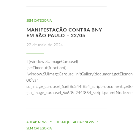
SEM CATEGORIA
MANIFESTAÇÃO CONTRA BNY
EM SÃO PAULO – 22/05
22 de maio de 2024
if(window.SUImageCarousel)
{setTimeout(function()
{window.SUImageCarousel.initGallery(document.getElemen
0);}var
su_image_carousel_6a6f8c244f854_script=document.getEle
{su_image_carousel_6a6f8c244f854_script.parentNode.rem
ADCAP NEWS
DESTAQUE ADCAP NEWS
SEM CATEGORIA