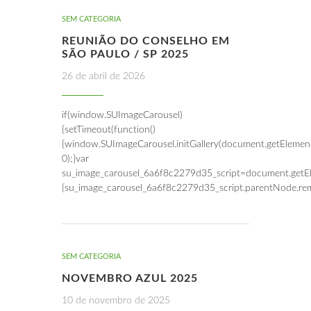
SEM CATEGORIA
REUNIÃO DO CONSELHO EM
SÃO PAULO / SP 2025
26 de abril de 2026
if(window.SUImageCarousel)
{setTimeout(function()
{window.SUImageCarousel.initGallery(document.getElemen
0);}var
su_image_carousel_6a6f8c2279d35_script=document.getEl
{su_image_carousel_6a6f8c2279d35_script.parentNode.rem
SEM CATEGORIA
NOVEMBRO AZUL 2025
10 de novembro de 2025