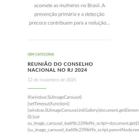
acomete as mulheres no Brasil. A
prevenção primária e a detecção
precoce contribuem para a redução…
SEM CATEGORIA
REUNIÃO DO CONSELHO
NACIONAL NO RJ 2024
12 de novembro de 2024
if(window.SUImageCarousel)
{setTimeout(function()
{window.SUImageCarousel.initGallery(document.getElemen
0);}var
su_image_carousel_6a6f8c2398d9e_script=document.getEle
{su_image_carousel_6a6f8c2398d9e_script.parentNode.rem