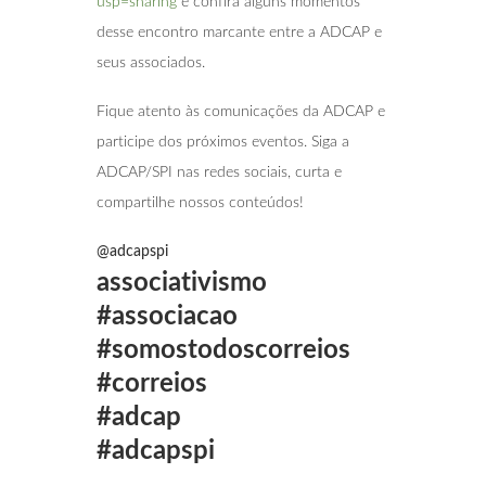
usp=sharing
e confira alguns momentos
desse encontro marcante entre a ADCAP e
seus associados.
Fique atento às comunicações da ADCAP e
participe dos próximos eventos. Siga a
ADCAP/SPI nas redes sociais, curta e
compartilhe nossos conteúdos!
@adcapspi
associativismo
#associacao
#somostodoscorreios
#correios
#adcap
#adcapspi