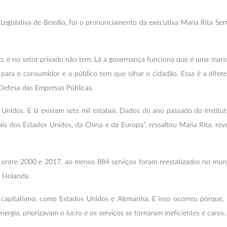
Legislativa de Brasília, foi o pronunciamento da executiva Maria Rita S
 e no setor privado não tem. Lá a governança funciona que é uma maravilh
a para o consumidor e o público tem que olhar o cidadão. Essa é a difer
efesa das Empresas Públicas.
 Unidos. E lá existem sete mil estatais. Dados do ano passado do instituto
ais dos Estados Unidos, da China e da Europa”, ressaltou Maria Rita, re
entre 2000 e 2017, ao menos 884 serviços foram reestatizados no mundo
a Holanda.
do capitalismo, como Estados Unidos e Alemanha. E isso ocorreu porque
rgia, priorizavam o lucro e os serviços se tornaram ineficientes e caros.