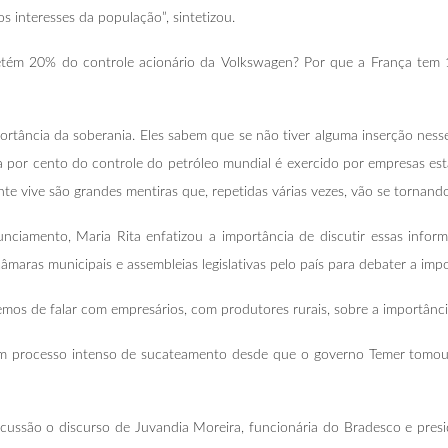
os interesses da população”, sintetizou.
tém 20% do controle acionário da Volkswagen? Por que a França tem 15
ortância da soberania. Eles sabem que se não tiver alguma inserção nes
a por cento do controle do petróleo mundial é exercido por empresas esta
 vive são grandes mentiras que, repetidas várias vezes, vão se tornando
ciamento, Maria Rita enfatizou a importância de discutir essas info
âmaras municipais e assembleias legislativas pelo país para debater a imp
mos de falar com empresários, com produtores rurais, sobre a importânci
m processo intenso de sucateamento desde que o governo Temer tomou 
ussão o discurso de Juvandia Moreira, funcionária do Bradesco e presi