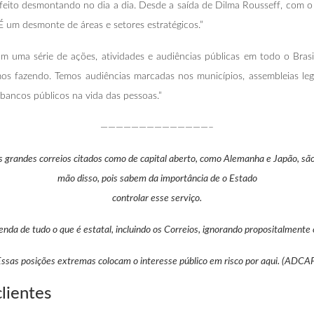
eito desmontando no dia a dia. Desde a saída de Dilma Rousseff, com o
É um desmonte de áreas e setores estratégicos.”
om uma série de ações, atividades e audiências públicas em todo o Bras
mos fazendo. Temos audiências marcadas nos municípios, assembleias legis
bancos públicos na vida das pessoas.”
——————————————–
s grandes correios citados como de capital aberto, como Alemanha e Japão, sã
mão disso, pois sabem da importância de o Estado
controlar esse serviço.
enda de tudo o que é estatal, incluindo os Correios, ignorando propositalmente
ssas posições extremas colocam o interesse público em risco por aqui. (ADCA
lientes