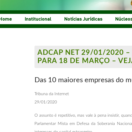
Home
Institucional
Notícias Jurídicas
Núcleo
ADCAP NET 29/01/2020 
PARA 18 DE MARÇO – VEJ
Das 10 maiores empresas do m
Tribuna da Internet
29/01/2020
O assunto é repetitivo, mas vale à pena insistir, qu
Parlamentar Mista em Defesa da Soberania Naciona
interesses do capital estrangeiro.