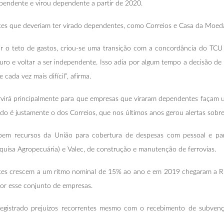
pendente e virou dependente a partir de 2020.
tes que deveriam ter virado dependentes, como Correios e Casa da Moed
ctar o teto de gastos, criou-se uma transição com a concordância do TC
uro e voltar a ser independente. Isso adia por algum tempo a decisão de 
 cada vez mais difícil”, afirma.
rá principalmente para que empresas que viraram dependentes façam um 
do é justamente o dos Correios, que nos últimos anos gerou alertas sobr
ebem recursos da União para cobertura de despesas com pessoal e par
uisa Agropecuária) e Valec, de construção e manutenção de ferrovias.
tes crescem a um ritmo nominal de 15% ao ano e em 2019 chegaram a R
por esse conjunto de empresas.
registrado prejuízos recorrentes mesmo com o recebimento de subven