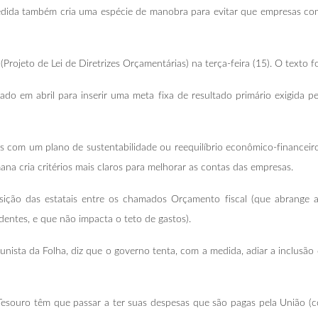
medida também cria uma espécie de manobra para evitar que empresas c
rojeto de Lei de Diretrizes Orçamentárias) na terça-feira (15). O texto f
o em abril para inserir uma meta fixa de resultado primário exigida pe
is com um plano de sustentabilidade ou reequilíbrio econômico-financeir
na cria critérios mais claros para melhorar as contas das empresas.
sição das estatais entre os chamados Orçamento fiscal (que abrange 
entes, e que não impacta o teto de gastos).
unista da Folha, diz que o governo tenta, com a medida, adiar a inclus
Tesouro têm que passar a ter suas despesas que são pagas pela União (