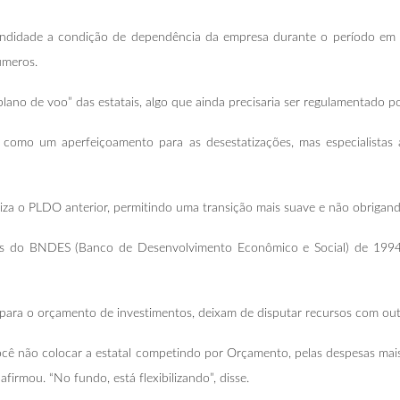
ndidade a condição de dependência da empresa durante o período em qu
úmeros.
no de voo” das estatais, algo que ainda precisaria ser regulamentado po
como um aperfeiçoamento para as desestatizações, mas especialistas
iza o PLDO anterior, permitindo uma transição mais suave e não obrigan
ções do BNDES (Banco de Desenvolvimento Econômico e Social) de 199
ra o orçamento de investimentos, deixam de disputar recursos com outr
você não colocar a estatal competindo por Orçamento, pelas despesas mais
afirmou. “No fundo, está flexibilizando”, disse.