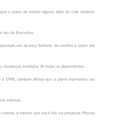
e o plano da estatal vigorar, além de criar medidas
r ato do Executivo.
 apontam um alcance limitado da medida e veem até
do mudanças imediatas de todas as dependentes.
4 a 1996, também afirma que o plano representa um
as rubricas.
 nobres, aí mesmo que você não vai privatizar. Precisa