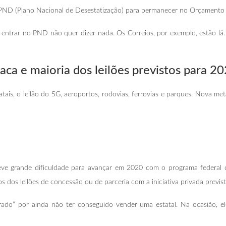
 PND (Plano Nacional de Desestatização) para permanecer no Orçamento 
entrar no PND não quer dizer nada. Os Correios, por exemplo, estão lá. 
aca e maioria
dos leilões previstos para 2
atais, o leilão do 5G, aeroportos, rodovias, ferrovias e parques. Nova me
eve grande dificuldade para avançar em 2020 com o programa federal 
tos dos leilões de concessão ou de parceria com a iniciativa privada prev
ado” por ainda não ter conseguido vender uma estatal. Na ocasião, e