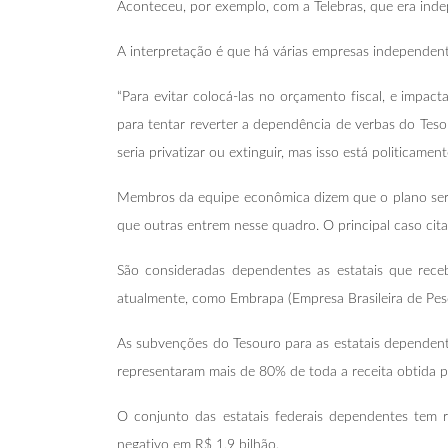
Aconteceu, por exemplo, com a Telebras, que era inde
A interpretação é que há várias empresas independen
“Para evitar colocá-las no orçamento fiscal, e impa
para tentar reverter a dependência de verbas do Teso
seria privatizar ou extinguir, mas isso está politicamente
Membros da equipe econômica dizem que o plano servi
que outras entrem nesse quadro. O principal caso cita
São consideradas dependentes as estatais que rec
atualmente, como Embrapa (Empresa Brasileira de Pesq
As subvenções do Tesouro para as estatais dependen
representaram mais de 80% de toda a receita obtida 
O conjunto das estatais federais dependentes tem 
negativo em R$ 1,9 bilhão.