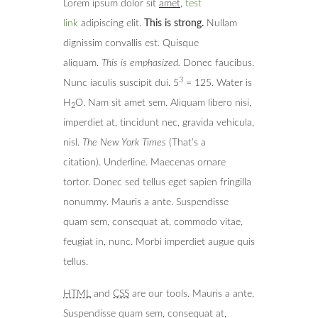
Lorem ipsum dolor sit
amet
,
test
link
adipiscing elit.
This is strong.
Nullam
dignissim convallis est. Quisque
aliquam.
This is emphasized.
Donec faucibus.
3
Nunc iaculis suscipit dui. 5
= 125. Water is
H
O. Nam sit amet sem. Aliquam libero nisi,
2
imperdiet at, tincidunt nec, gravida vehicula,
nisl.
The New York Times
(That’s a
citation). Underline. Maecenas ornare
tortor. Donec sed tellus eget sapien fringilla
nonummy. Mauris a ante. Suspendisse
quam sem, consequat at, commodo vitae,
feugiat in, nunc. Morbi imperdiet augue quis
tellus.
HTML
and
CSS
are our tools. Mauris a ante.
Suspendisse quam sem, consequat at,