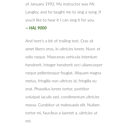
of January 1992. My instructor was Mr.
Langley, and he taught me to sing a song. If
you’d like to hear it I can sing it for you.
—
HAL 9000
And here’s a bit of trailing text. Cras sit
amet libero eros, in ultricies lorem. Nunc et
odio neque. Maecenas vehicula interdum
hendrerit. Integer hendrerit orci ullamcorper
neque pellentesque feugiat. Aliquam magna
metus, fringilla non ultrices id, fringilla eu
erat. Phasellus lorem tortor, porttitor
volutpat iaculis sed, condimentum ultricies
massa. Curabitur ut malesuada elit. Nullam
tortor mi, faucibus a laoreet a, ultricies ut
est.