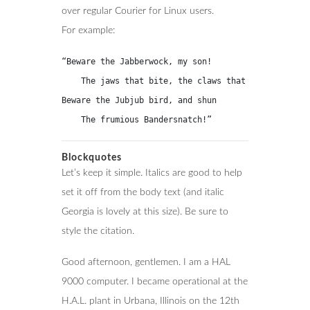
over regular Courier for Linux users.
For example:
“Beware the Jabberwock, my son!

    The jaws that bite, the claws that catch!

Beware the Jubjub bird, and shun

    The frumious Bandersnatch!”
Blockquotes
Let’s keep it simple. Italics are good to help
set it off from the body text (and italic
Georgia is lovely at this size). Be sure to
style the citation.
Good afternoon, gentlemen. I am a HAL
9000 computer. I became operational at the
H.A.L. plant in Urbana, Illinois on the 12th