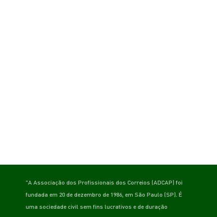
"A Associação dos Profissionais dos Correios (ADCAP) foi
fundada em 20 de dezembro de 1986, em São Paulo (SP). É
uma sociedade civil sem fins lucrativos e de duração