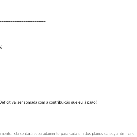
_________________________
56
éficit vai ser somada com a contribuição que eu já pago?
gamento. Ela se dará separadamente para cada um dos planos da seguinte maneir