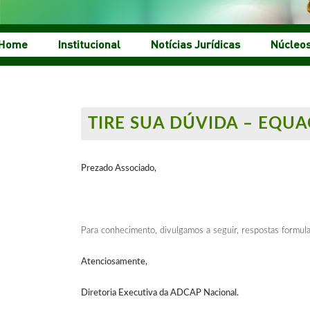
Home
Institucional
Notícias Jurídicas
Núcleo
TIRE SUA DÚVIDA – EQU
Prezado Associado,
Para conhecimento, divulgamos a seguir, respostas formul
Atenciosamente,
Diretoria Executiva da ADCAP Nacional.