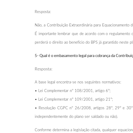
Resposta:
Não, a Contribuição Extraordinária para Equacionamento do
É importante lembrar que de acordo com o regulamento do
perderá o direito ao benefício do BPS já garantido neste pl
5- Qual é o embasamento legal para cobrança da Contribui
Resposta:
A base legal encontra-se nos seguintes normativos:
• Lei Complementar nº 108/2001, artigo 6°;
• Lei Complementar nº 109/2001, artigo 21°;
• Resolução CGPC nº 26/2008, artigos 28°, 29° e 30º (p
independentemente do plano ser saldado ou não).
Conforme determina a legislação citada, qualquer equaciona