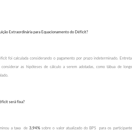
uição Extraordinária para Equacionamento do Déficit?
icit foi calculada considerando o pagamento por prazo indeterminado. Entret
 considerar as hipóteses de cálculo a serem adotadas, como tábua de longev
lado.
icit será fixa?
rminou a taxa de
3,94%
sobre o valor atualizado do BPS para os participante