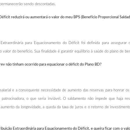
 permanecerão sendo descontadas.
éficit reduzirá ou aumentará o valor do meu BPS (Benefício Proporcional Saldad
 Extraordinária para Equacionamento do Déficit foi definida para assegura
o valor do benefício. Sua finalidade é garantir equilíbrio à saúde do plano de ben
prev não tinham ocorrido para equacionar o déficit do Plano BD?
to salarial e a consequente necessidade de aumento das reservas para honrar 
patrocinadora, o que seria inviável. O saldamento não impede que haja resul
aumento da longevidade, a queda da taxa de juros e o retorno de investimen
o Extraordinária para Equacionamento do Déficit, e queira ficar com o valor