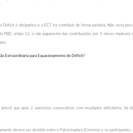
 Déficit é obrigatória e a ECT irá contribuir de forma paritária. Não seria p
 PBD, artigo 12, o não pagamento das contribuições por 3 meses implicará no 
ano.
ção Extraordinária para Equacionamento do Déficit?
revê que após 2 exercícios consecutivos com resultados deficitários, há obr
mento deverá ser dividido entre a Patrocinadora (Correios) e os participantes, s