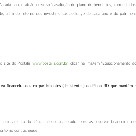
. A cada ano, o atuário realizará avaliação do plano de benefícios, com est
idade, além do retorno dos investimentos ao longo de cada ano e do patrimô
 o site do Postalis
www.postalis.com.br
, clicar na imagem “Equacionamento do 
a financeira dos ex-participantes (desistentes) do Plano BD que mantêm s
quacionamento do Déficit não será aplicado sobre as reservas financeiras dos
conto no contracheque.