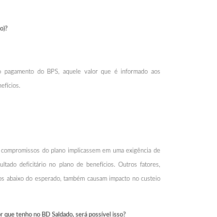
o)?
r o pagamento do BPS, aquele valor que é informado aos
efícios.
os compromissos do plano implicassem em uma exigência de
tado deficitário no plano de benefícios. Outros fatores,
tos abaixo do esperado, também causam impacto no custeio
 que tenho no BD Saldado, será possível isso?