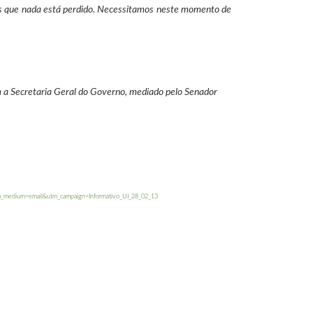
os que nada está perdido. Necessitamos neste momento de
m a Secretaria Geral do Governo, mediado pelo Senador
utm_medium=email&utm_campaign=Informativo_UI_28_02_13