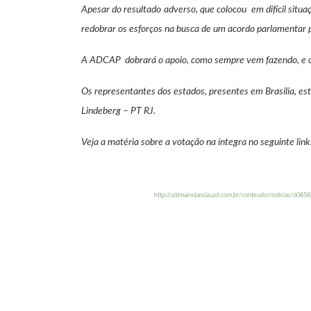
Apesar do resultado adverso, que colocou em difícil si
redobrar os esforços na busca de um acordo parlamentar
A ADCAP dobrará o apoio, como sempre vem fazendo, e con
Os representantes dos estados, presentes em Brasília, e
Lindeberg – PT RJ.
Veja a matéria sobre a votação na íntegra no seguinte link
http://ultimainstancia.uol.com.br/conteudo/noticias/