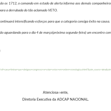
tuação os 1712, o comando em estado de alerta informa aos demais companheir
 para a derrubada do tão aclamado VETO.
tinuará intensificando esforços para que a categoria consiga êxito na causa.
stão aguardando para o dia 4 de março(próxima segunda-feira) um encontro co
:
60858/stf+cassa+liminar+que+obrigava+congresso+a+votar+vetos+em+ordem+cronologica.shtml?&utm_source=akna&
Atenciosa
m
ente,
Diretoria Executiva da ADCAP NACIONAL.