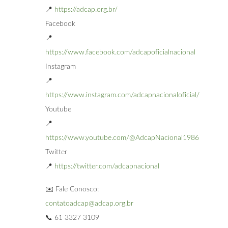
📍
https://adcap.org.br/
Facebook
📍
https://www.facebook.com/adcapoficialnacional
Instagram
📍
https://www.instagram.com/adcapnacionaloficial/
Youtube
📍
https://www.youtube.com/@AdcapNacional1986
Twitter
📍
https://twitter.com/adcapnacional
✉️ Fale Conosco:
contatoadcap@adcap.org.br
📞 61 3327 3109