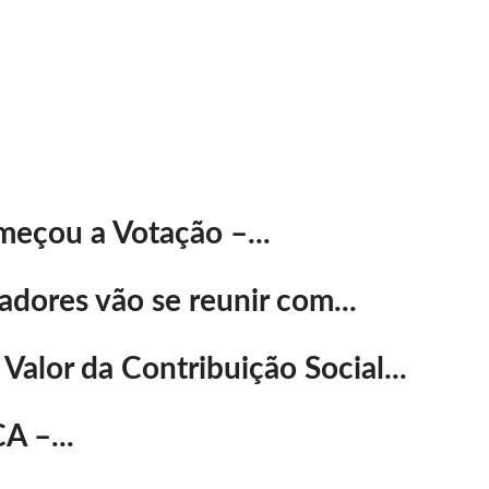
meçou a Votação –...
dores vão se reunir com...
alor da Contribuição Social...
A –...