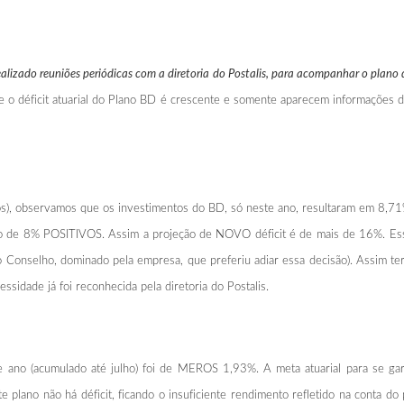
ealizado reuniões periódicas com a diretoria do Postalis, para acompanhar o plano d
ue o déficit atuarial do Plano BD é crescente e somente aparecem informações 
os), observamos que os investimentos do BD, só neste ano, resultaram em 8,
rno de 8% POSITIVOS. Assim a projeção de NOVO déficit é de mais de 16%. Esse
 Conselho, dominado pela empresa, que preferiu adiar essa decisão). Assim ter
ade já foi reconhecida pela diretoria do Postalis.
e ano (acumulado até julho) foi de MEROS 1,93%. A meta atuarial para se gar
plano não há déficit, ficando o insuficiente rendimento refletido na conta do 