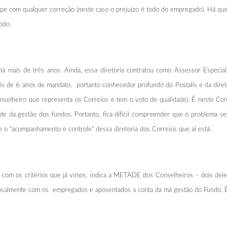
ipe com qualquer correção (neste caso o prejuízo é todo do empregado). Há qu
odo.
há mais de três anos. Ainda, essa diretoria contratou como Assessor Especial
ais de 6 anos de mandato, portanto conhecedor profundo do Postalis e da diret
nselheiro que representa os Correios e tem o voto de qualidade). É neste Con
de da gestão dos fundos. Portanto, fica difícil compreender que o problema sej
 o “acompanhamento e controle” dessa diretoria dos Correios que aí está.
com os critérios que já vimos, indica a METADE dos Conselheiros – dois d
ensalmente com os empregados e aposentados a conta da má gestão do Fundo. É