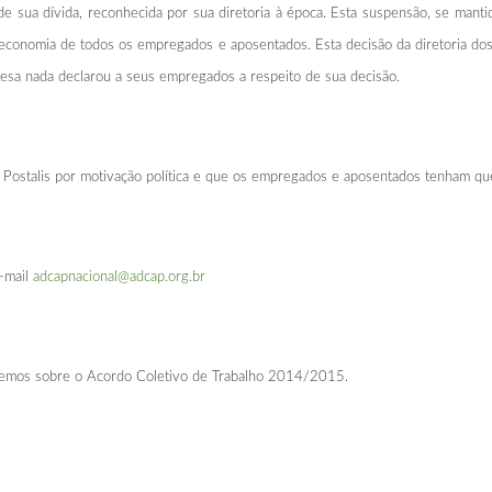
 sua dívida, reconhecida por sua diretoria à época. Esta suspensão, se mantid
conomia de todos os empregados e aposentados. Esta decisão da diretoria do
presa nada declarou a seus empregados a respeito de sua decisão.
do Postalis por motivação política e que os empregados e aposentados tenham qu
e-mail
adcapnacional@adcap.org.br
remos sobre o Acordo Coletivo de Trabalho 2014/2015.