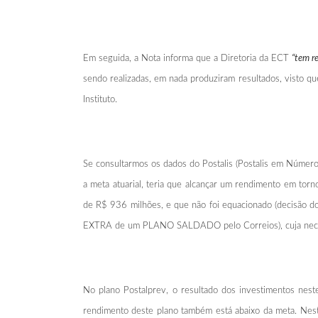
Em seguida, a Nota informa que a Diretoria da ECT
“tem r
sendo realizadas, em nada produziram resultados, visto q
Instituto.
Se consultarmos os dados do Postalis (Postalis em Númer
a meta atuarial, teria que alcançar um rendimento em to
de R$ 936 milhões, e que não foi equacionado (decisão do
EXTRA de um PLANO SALDADO pelo Correios), cuja necessid
No plano Postalprev, o resultado dos investimentos nest
rendimento deste plano também está abaixo da meta. Neste 