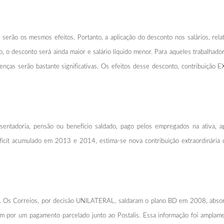
 serão os mesmos efeitos. Portanto, a aplicação do desconto nos salários, rela
 o desconto será ainda maior e salário líquido menor. Para aqueles trabalhad
renças serão bastante significativas. Os efeitos desse desconto, contribuiç
osentadoria, pensão ou benefício saldado, pago pelos empregados na ativa, 
ficit acumulado em 2013 e 2014, estima-se nova contribuição extraordinária 
r. Os Correios, por decisão UNILATERAL, saldaram o plano BD em 2008, absorv
ram por um pagamento parcelado junto ao Postalis. Essa informação foi amplam