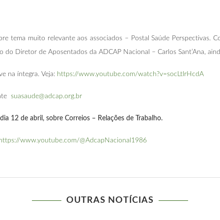
re tema muito relevante aos associados – Postal Saúde Perspectivas. C
ão do Diretor de Aposentados da ADCAP Nacional – Carlos Sant’Ana, ain
ve na íntegra. Veja:
https://www.youtube.com/watch?v=socLtlrHcdA
tate
suasaude@adcap.org.br
dia 12 de abril, sobre Correios – Relações de Trabalho.
https://www.youtube.com/@AdcapNacional1986
OUTRAS NOTÍCIAS