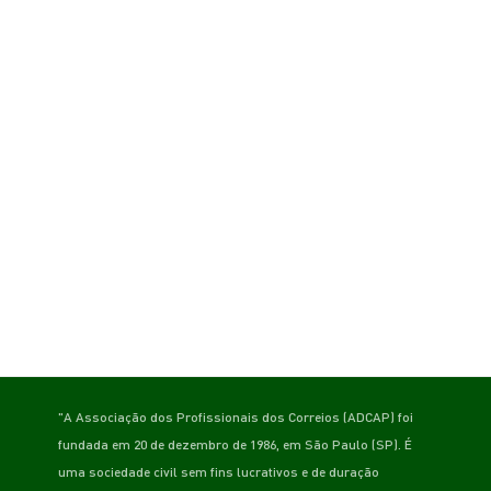
"A Associação dos Profissionais dos Correios (ADCAP) foi
fundada em 20 de dezembro de 1986, em São Paulo (SP). É
uma sociedade civil sem fins lucrativos e de duração