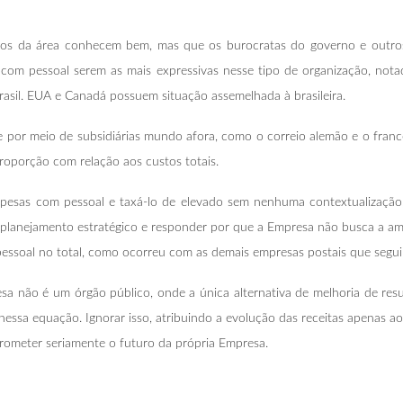
cnicos da área conhecem bem, mas que os burocratas do governo e out
s com pessoal serem as mais expressivas nesse tipo de organização, not
rasil. EUA e Canadá possuem situação assemelhada à brasileira.
 por meio de subsidiárias mundo afora, como o correio alemão e o franc
roporção com relação aos custos totais.
spesas com pessoal e taxá-lo de elevado sem nenhuma contextualização,
u planejamento estratégico e responder por que a Empresa não busca a amp
pessoal no total, como ocorreu com as demais empresas postais que segu
sa não é um órgão público, onde a única alternativa de melhoria de res
o nessa equação. Ignorar isso, atribuindo a evolução das receitas apenas
ometer seriamente o futuro da própria Empresa.