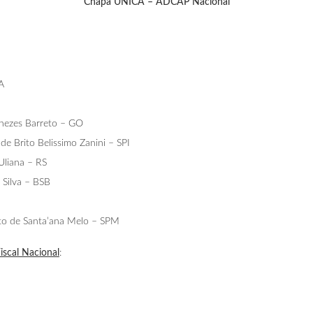
Chapa ÚNICA – ADCAP Nacional
A
enezes Barreto – GO
de Brito Belissimo Zanini – SPI
Uliana – RS
 Silva – BSB
to de Santa’ana Melo – SPM
iscal Nacional
: