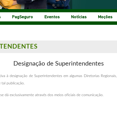
s
PagSeguro
Eventos
Notícias
Moções
NTENDENTES
Designação de Superintendentes
ativa à designação de Superintendentes em algumas Diretorias Regiona
tal publicação.
e dá exclusivamente através dos meios oficiais de comunicação.