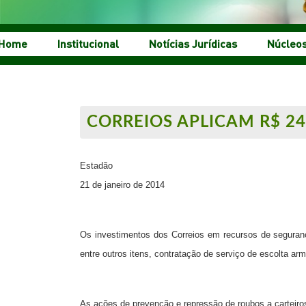
Home
Institucional
Notícias Jurídicas
Núcleo
CORREIOS APLICAM R$ 2
Estadão
21 de janeiro de 2014
Os investimentos dos
Correios
em recursos de seguranç
entre outros itens, contratação de serviço de escolta a
As ações de prevenção e repressão de roubos a carteiros 