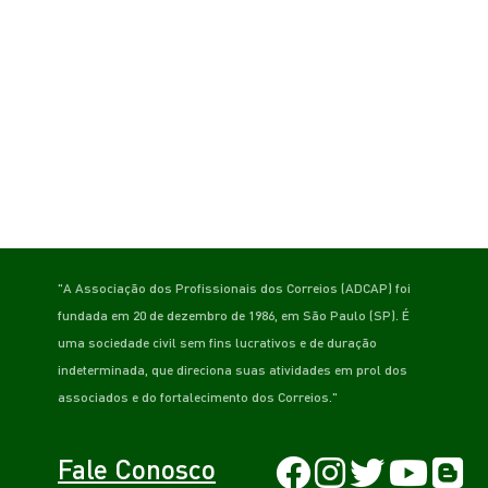
"A Associação dos Profissionais dos Correios (ADCAP) foi
fundada em 20 de dezembro de 1986, em São Paulo (SP). É
uma sociedade civil sem fins lucrativos e de duração
indeterminada, que direciona suas atividades em prol dos
associados e do fortalecimento dos Correios."
Fale Conosco