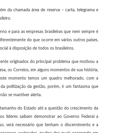
além da chamada área de reserva – carta, telegrama e
leiro.
verno e para as empresas brasileiras que nem sempre é
 diferentemente do que ocorre em vários outros países,
ial à disposição de todos os brasileiros.
mente originados do principal problema que motivou a
sa, os Correios, em alguns momentos de sua história,
te, neste momento temos um quadro melhorado, com a
 da politização da gestão, porém, é um fantasma que
não se mantiver alerta.
e tamanho do Estado até a questão do crescimento da
sos líderes saibam demonstrar ao Governo Federal a
sso, será necessário que tenham o discernimento e a