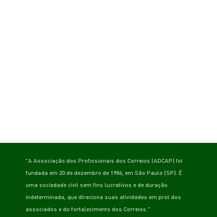
"A Associação dos Profissionais dos Correios (ADCAP) foi
fundada em 20 de dezembro de 1986, em São Paulo (SP). É
uma sociedade civil sem fins lucrativos e de duração
indeterminada, que direciona suas atividades em prol dos
associados e do fortalecimento dos Correios."