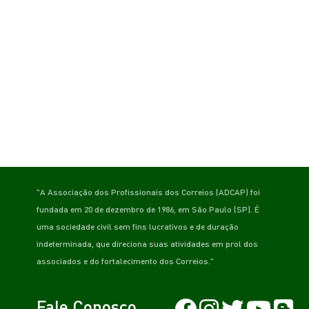
"A Associação dos Profissionais dos Correios (ADCAP) foi
fundada em 20 de dezembro de 1986, em São Paulo (SP). É
uma sociedade civil sem fins lucrativos e de duração
indeterminada, que direciona suas atividades em prol dos
associados e do fortalecimento dos Correios."
Fale Conosco