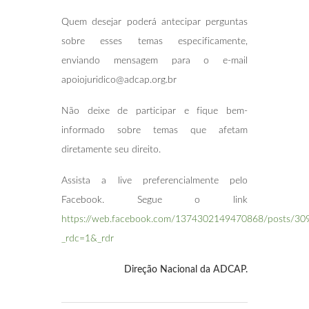
Quem desejar poderá antecipar perguntas
sobre esses temas especificamente,
enviando mensagem para o e-mail
apoiojuridico@adcap.org.br
Não deixe de participar e fique bem-
informado sobre temas que afetam
diretamente seu direito.
Assista a live preferencialmente pelo
Facebook. Segue o link
https://web.facebook.com/1374302149470868/posts/3
_rdc=1&_rdr
Direção Nacional da ADCAP.