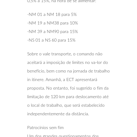
0,5% a 15%, na hora de se alimentar:
-NM 01 a NM 18 para 5%
-NM 19 a NM38 para 10%
-NM 39 a NM90 para 15%
-NS 01 a NS 60 para 15%
Sobre o vale transporte, o comando não
aceitará a imposição de limites no va-lor do
benefício, bem como na jornada de trabalho
in itinere. Amanhã, a ECT apresentará
proposta. No entanto, foi sugerido o fim da
limitação de 120 km para deslocamento até
o local de trabalho, que será estabelecido
independentemente da distância.
Patrocínios sem fim
Um dos grandes questionamentos dos