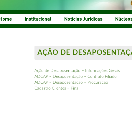
Home
Institucional
Notícias Jurídicas
Núcleo
AÇÃO DE DESAPOSENTAÇ
Ação de Desaposentação – Informações Gerais
ADCAP – Desaposentação – Contrato Filiado
ADCAP – Desaposentação – Procuração
Cadastro Clientes – Final