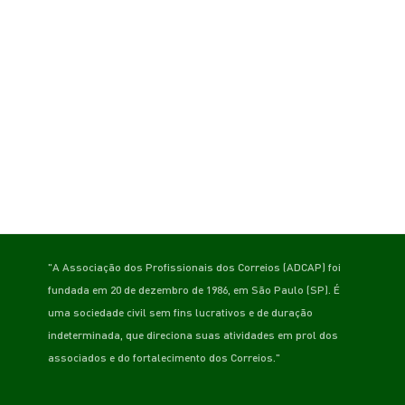
"A Associação dos Profissionais dos Correios (ADCAP) foi
fundada em 20 de dezembro de 1986, em São Paulo (SP). É
uma sociedade civil sem fins lucrativos e de duração
indeterminada, que direciona suas atividades em prol dos
associados e do fortalecimento dos Correios."