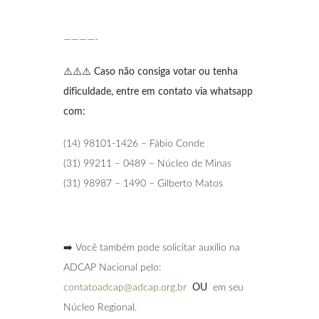
————-
⚠️⚠️⚠️
Caso não consiga votar ou tenha
dificuldade, entre em contato via whatsapp
com:
(14) 98101-1426 – Fábio Conde
(31) 99211 – 0489 – Núcleo de Minas
(31) 98987 – 1490 – Gilberto Matos
➡️ Você também pode solicitar auxílio na
ADCAP Nacional pelo:
contatoadcap@adcap.org.br
OU
em seu
Núcleo Regional.