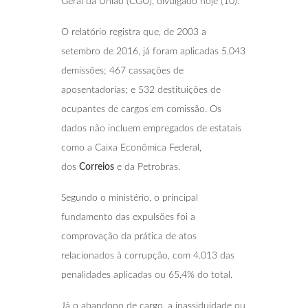
Geral da União (CGU), divulgado hoje (10).
O relatório registra que, de 2003 a
setembro de 2016, já foram aplicadas 5.043
demissões; 467 cassações de
aposentadorias; e 532 destituições de
ocupantes de cargos em comissão. Os
dados não incluem empregados de estatais
como a Caixa Econômica Federal,
dos
Correios
e da Petrobras.
Segundo o ministério, o principal
fundamento das expulsões foi a
comprovação da prática de atos
relacionados à corrupção, com 4.013 das
penalidades aplicadas ou 65,4% do total.
Já o abandono de cargo, a inassiduidade ou