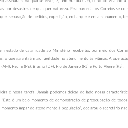
) assinaram, na quarta-feira (17), em Brasília (DF), contrato visando à
as por desastres de qualquer natureza. Pela parceria, os Correios se c
oque, separação de pedidos, expedição, embarque e encaminhamento, bem
tem estado de calamidade ao Ministério receberão, por meio dos Correios
ões, o que garantirá maior agilidade no atendimento às vítimas. A operaçã
), Recife (PE), Brasília (DF), Rio de Janeiro (RJ) e Porto Alegre (RS).
eira é nossa tarefa. Jamais podemos deixar de lado nossa característic
ra. “Este é um belo momento de demonstração de preocupação de todos
 momento ímpar de atendimento à população”, declarou o secretário naci