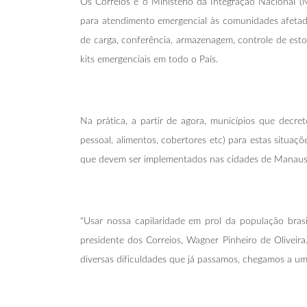
Os Correios e o Ministério da Integração Nacional (MI
para atendimento emergencial às comunidades afetad
de carga, conferência, armazenagem, controle de est
kits emergenciais em todo o País.
Na prática, a partir de agora, municípios que decre
pessoal, alimentos, cobertores etc) para estas situaç
que devem ser implementados nas cidades de Manaus (AM
“Usar nossa capilaridade em prol da população brasil
presidente dos Correios, Wagner Pinheiro de Olivei
diversas dificuldades que já passamos, chegamos a um