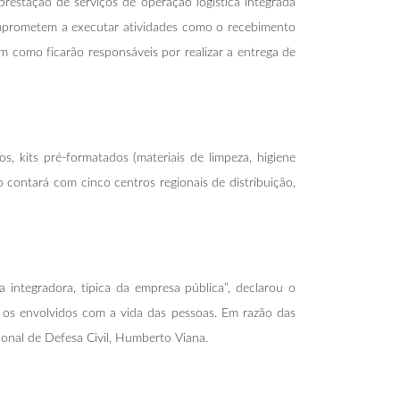
 prestação de serviços de operação logística integrada
omprometem a executar atividades como o recebimento
 como ficarão responsáveis por realizar a entrega de
, kits pré-formatados (materiais de limpeza, higiene
o contará com cinco centros regionais de distribuição,
a integradora, típica da empresa pública”, declarou o
 os envolvidos com a vida das pessoas. Em razão das
onal de Defesa Civil, Humberto Viana.