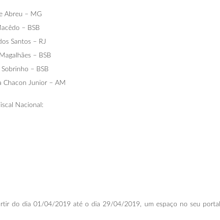
 de Abreu – MG
Macêdo – BSB
dos Santos – RJ
s Magalhães – BSB
o Sobrinho – BSB
ha Chacon Junior – AM
iscal Nacional:
partir do dia 01/04/2019 até o dia 29/04/2019, um espaço no seu portal