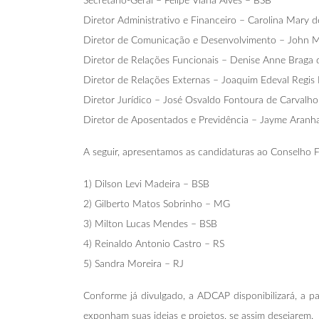
Secretário-Geral – Felipe Viana Alves – BSB
Diretor Administrativo e Financeiro – Carolina Mary
Diretor de Comunicação e Desenvolvimento – John 
Diretor de Relações Funcionais – Denise Anne Braga 
Diretor de Relações Externas – Joaquim Edeval Regi
Diretor Jurídico – José Osvaldo Fontoura de Carvalh
Diretor de Aposentados e Previdência – Jayme Aran
A seguir, apresentamos as candidaturas ao Conselho F
1) Dilson Levi Madeira – BSB
2) Gilberto Matos Sobrinho – MG
3) Milton Lucas Mendes – BSB
4) Reinaldo Antonio Castro – RS
5) Sandra Moreira – RJ
Conforme já divulgado, a ADCAP disponibilizará, a 
exponham suas ideias e projetos, se assim desejarem.