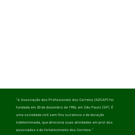
"A Associação dos Profissionais dos Correios (ADCAP) foi
fundada em 20 de dezembro de 1986, em São Paulo (SP). É
uma sociedade civil sem fins lucrativos e de duração
indeterminada, que direciona suas atividades em prol dos
associados e do fortalecimento dos Correios."