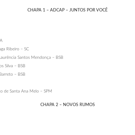
CHAPA 1 – ADCAP – JUNTOS POR VOCÊ
BA
aga Ribeiro – SC
 Laurência Santos Mendonça – BSB
os Silva – BSB
 Barreto – BSB
rto de Santa Ana Melo – SPM
CHAPA 2 – NOVOS RUMOS