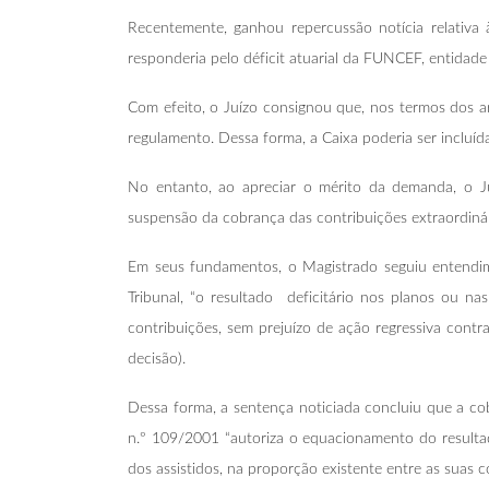
Recentemente, ganhou repercussão notícia relativa
responderia pelo déficit atuarial da FUNCEF, entidad
Com efeito, o Juízo consignou que, nos termos dos a
regulamento. Dessa forma, a Caixa poderia ser incluíd
No entanto, ao apreciar o mérito da demanda, o J
suspensão da cobrança das contribuições extraordinár
Em seus fundamentos, o Magistrado seguiu entendim
Tribunal, “o resultado deficitário nos planos ou na
contribuições, sem prejuízo de ação regressiva cont
decisão).
Dessa forma, a sentença noticiada concluiu que a cob
n.º 109/2001 “autoriza o equacionamento do resultad
dos assistidos, na proporção existente entre as suas c