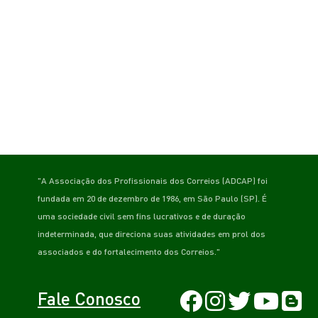
"A Associação dos Profissionais dos Correios (ADCAP) foi
fundada em 20 de dezembro de 1986, em São Paulo (SP). É
uma sociedade civil sem fins lucrativos e de duração
indeterminada, que direciona suas atividades em prol dos
associados e do fortalecimento dos Correios."
Fale Conosco