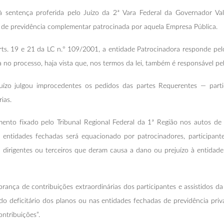
 à sentença proferida pelo Juízo da 2ª Vara Federal da Governador V
e de previdência complementar patrocinada por aquela Empresa Pública.
rts. 19 e 21 da LC n.º 109/2001, a entidade Patrocinadora responde pelo
a no processo, haja vista que, nos termos da lei, também é responsável pe
uízo julgou improcedentes os pedidos das partes Requerentes — parti
ias.
ento fixado pelo Tribunal Regional Federal da 1ª Região nos autos d
s entidades fechadas será equacionado por patrocinadores, participante
ra dirigentes ou terceiros que deram causa a dano ou prejuízo à entidad
rança de contribuições extraordinárias dos participantes e assistidos 
o deficitário dos planos ou nas entidades fechadas de previdência priva
ontribuições”.