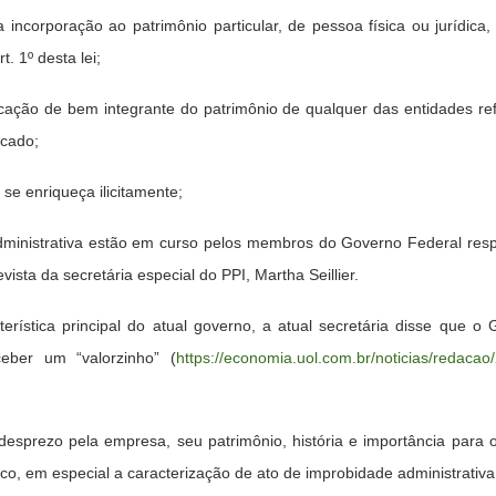
 a incorporação ao patrimônio particular, de pessoa física ou jurídica
. 1º desta lei;
locação de bem integrante do patrimônio de qualquer das entidades ref
rcado;
ro se enriqueça ilicitamente;
ministrativa estão em curso pelos membros do Governo Federal respo
ista da secretária especial do PPI, Martha Seillier.
cterística principal do atual governo, a atual secretária disse qu
ceber um “valorzinho” (
https://economia.uol.com.br/noticias/redacao/
al desprezo pela empresa, seu patrimônio, história e importância par
o, em especial a caracterização de ato de improbidade administrativa