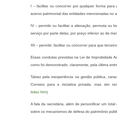
I – facilitar ou concorrer por qualquer forma para
acervo patrimonial das entidades mencionadas no art
IV – permitir ou facilitar a alienação, permuta ou 
serviço por parte delas, por preço inferior ao de me
XII – permitir, facilitar ou concorrer para que tercei
Essas condutas previstas na Lei de Improbidade Ad
como foi demonstrado, claramente, pela última entrev
Talvez pela inexperiência na gestão pública, cara
Correios para a iniciativa privada, mas sim re
leilao.htm
).
A fala da secretária, além de personificar um tot
sobre os mecanismos de defesa do patrimônio públic