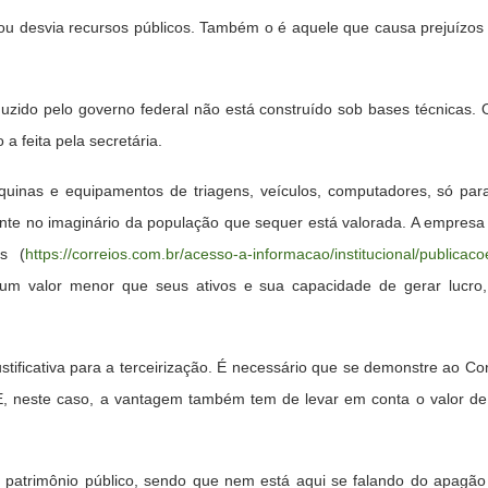
 desvia recursos públicos. Também o é aquele que causa prejuízos a
uzido pelo governo federal não está construído sob bases técnicas.
a feita pela secretária.
quinas e equipamentos de triagens, veículos, computadores, só pa
ente no imaginário da população que sequer está valorada. A empresa
is (
https://correios.com.br/acesso-a-informacao/institucional/public
um valor menor que seus ativos e sua capacidade de gerar lucro, é
stificativa para a terceirização. É necessário que se demonstre ao C
E, neste caso, a vantagem também tem de levar em conta o valor d
atrimônio público, sendo que nem está aqui se falando do apagão 