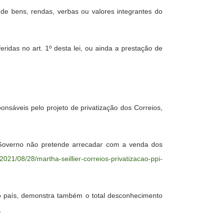
, de bens, rendas, verbas ou valores integrantes do
eridas no art. 1º desta lei, ou ainda a prestação de
nsáveis pelo projeto de privatização dos Correios,
e o Governo não pretende arrecadar com a venda dos
2021/08/28/martha-seillier-correios-privatizacao-ppi-
a o país, demonstra também o total desconhecimento
.