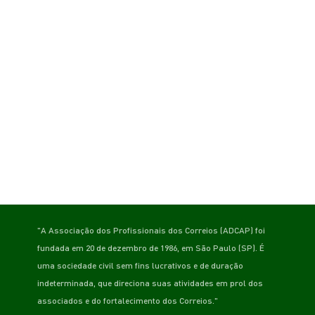
"A Associação dos Profissionais dos Correios (ADCAP) foi
fundada em 20 de dezembro de 1986, em São Paulo (SP). É
uma sociedade civil sem fins lucrativos e de duração
indeterminada, que direciona suas atividades em prol dos
associados e do fortalecimento dos Correios."