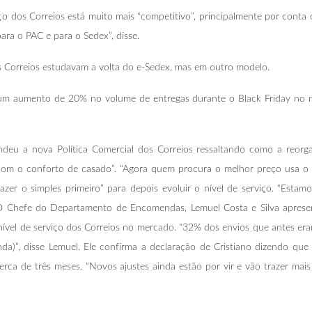
o dos Correios está muito mais “competitivo”, principalmente por conta
ra o PAC e para o Sedex”, disse.
s Correios estudavam a volta do e-Sedex, mas em outro modelo.
r um aumento de 20% no volume de entregas durante o Black Friday no
deu a nova Política Comercial dos Correios ressaltando como a reorg
 com o conforto de casado”. “Agora quem procura o melhor preço usa o
“fazer o simples primeiro” para depois evoluir o nível de serviço. “Es
.O Chefe do Departamento de Encomendas, Lemuel Costa e Silva aprese
vel de serviço dos Correios no mercado. “32% dos envios que antes era
nda)”, disse Lemuel. Ele confirma a declaração de Cristiano dizendo q
ca de três meses. “Novos ajustes ainda estão por vir e vão trazer mais 