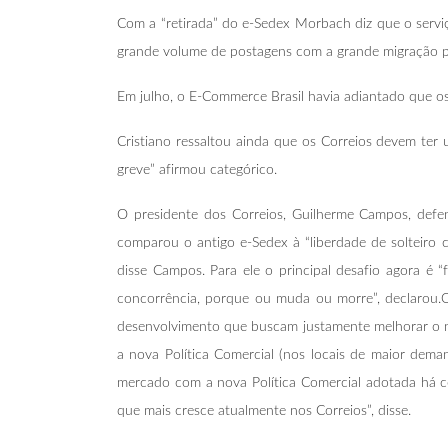
Com a “retirada” do e-Sedex Morbach diz que o serviç
grande volume de postagens com a grande migração pa
Em julho, o E-Commerce Brasil havia adiantado que o
Cristiano ressaltou ainda que os Correios devem te
greve” afirmou categórico.
O presidente dos Correios, Guilherme Campos, defen
comparou o antigo e-Sedex à “liberdade de solteiro
disse Campos. Para ele o principal desafio agora é 
concorrência, porque ou muda ou morre”, declarou
desenvolvimento que buscam justamente melhorar o ní
a nova Política Comercial (nos locais de maior dema
mercado com a nova Política Comercial adotada há cer
que mais cresce atualmente nos Correios”, disse.