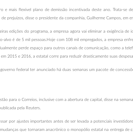
o e mais flexível plano de demissão incentivada deste ano. Trata-se de
 de prejuízos, disse o presidente da companhia, Guilherme Campos, em en
eiras edições do programa, a empresa agora vai eliminar a exigência de 
-alvo é de 5 mil pessoas.Hoje com 108 mil empregados, a empresa enfren
adualmente perde espaço para outros canais de comunicação, como a telef
 em 2015 e 2016, a estatal corre para reduzir drasticamente suas despesas 
governo federal ter anunciado há duas semanas um pacote de concessões
o para o Correios, inclusive com a abertura de capital, disse na semana
ublicada pela Reuters.
sar por ajustes importantes antes de ser levada a potenciais investido
e mudanças que tornaram anacrônico o monopólio estatal na entrega de c