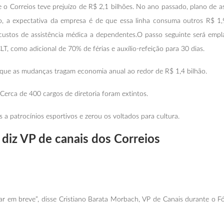
 o Correios teve prejuízo de R$ 2,1 bilhões. No ano passado, plano de a
ano, a expectativa da empresa é de que essa linha consuma outros R$ 1
 custos de assistência médica a dependentes.O passo seguinte será emp
T, como adicional de 70% de férias e auxílio-refeição para 30 dias.
a que as mudanças tragam economia anual ao redor de R$ 1,4 bilhão.
 Cerca de 400 cargos de diretoria foram extintos.
 patrocínios esportivos e zerou os voltados para cultura.
 diz VP de canais dos Correios
ar em breve”, disse Cristiano Barata Morbach, VP de Canais durante o 