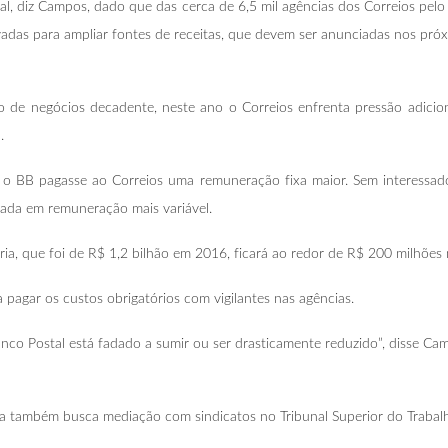
l, diz Campos, dado que das cerca de 6,5 mil agências dos Correios pelo 
adas para ampliar fontes de receitas, que devem ser anunciadas nos pró
de negócios decadente, neste ano o Correios enfrenta pressão adicion
.
 o BB pagasse ao Correios uma remuneração fixa maior. Sem interessados
ada em remuneração mais variável.
eria, que foi de R$ 1,2 bilhão em 2016, ficará ao redor de R$ 200 milhões 
 pagar os custos obrigatórios com vigilantes nas agências.
anco Postal está fadado a sumir ou ser drasticamente reduzido”, disse Ca
também busca mediação com sindicatos no Tribunal Superior do Trabalho