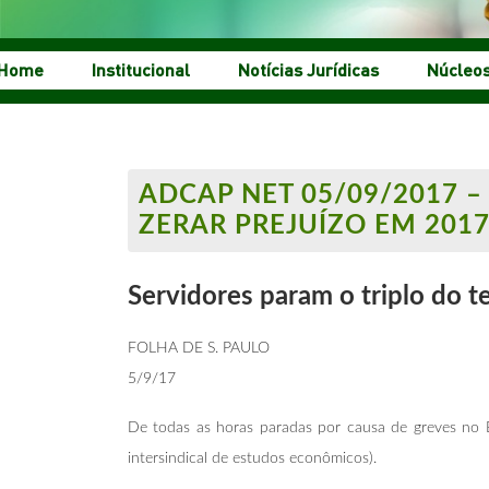
Home
Institucional
Notícias Jurídicas
Núcleo
ADCAP NET 05/09/2017 
ZERAR PREJUÍZO EM 2017
Servidores param o triplo do t
FOLHA DE S. PAULO
5/9/17
De todas as horas paradas por causa de greves no B
intersindical de estudos econômicos).